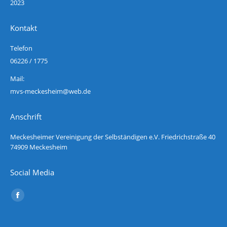
2023
Kontakt
Telefon
06226 / 1775
Mail:
mvs-meckesheim@web.de
Anschrift
Meckesheimer Vereinigung der Selbständigen e.V. Friedrichstraße 40
74909 Meckesheim
Social Media
Finden Sie uns auf:
Facebook
page